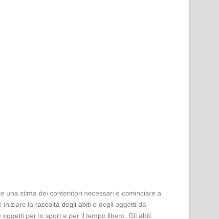
ire una stima dei contenitori necessari e cominciare a
 iniziare la
raccolta degli abiti
e degli oggetti da
getti per lo sport e per il tempo libero. Gli abiti