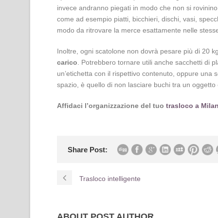
invece andranno piegati in modo che non si rovinino e 
come ad esempio piatti, bicchieri, dischi, vasi, specc
modo da ritrovare la merce esattamente nelle stesse
Inoltre, ogni scatolone non dovrà pesare più di 20 kg
carico
. Potrebbero tornare utili anche sacchetti di p
un’etichetta con il rispettivo contenuto, oppure una 
spazio, è quello di non lasciare buchi tra un oggetto e
Affidaci l’organizzazione del tuo
trasloco a Mila
Share Post:
Trasloco intelligente
ABOUT POST AUTHOR