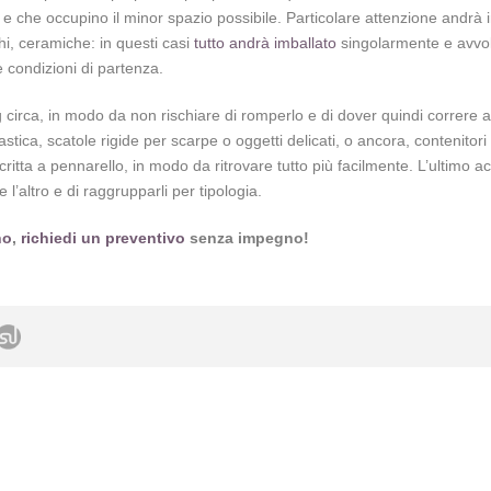
che occupino il minor spazio possibile. Particolare attenzione andrà inve
hi, ceramiche: in questi casi
tutto andrà imballato
singolarmente e avvolt
 condizioni di partenza.
 circa, in modo da non rischiare di romperlo e di dover quindi correre ai 
lastica, scatole rigide per scarpe o oggetti delicati, o ancora, contenito
scritta a pennarello, in modo da ritrovare tutto più facilmente. L’ulti
 l’altro e di raggrupparli per tipologia.
no
,
richiedi un preventivo
senza impegno!