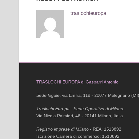
traslochieuropa
TRASLOCHI EUROPA di Gasparri Antonio
Sede legale
: via Emilia, 119 - 20077 Melegnano (MI
Traslochi Europa - Sede Operativa di Milano
:
Via Nicola Palmieri, 46 - 20141 Milano, Italia
Registro imprese di Milano
- REA: 1513892
Iscrizione Camera di commercio: 1513892